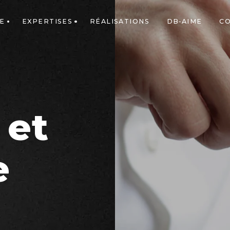
E
EXPERTISES
RÉALISATIONS
DB-AIME
C
 et
e