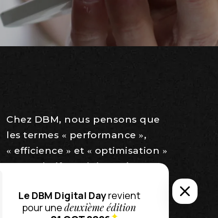
Chez DBM, nous pensons que
les termes « performance »,
« efficience » et « optimisation »
sont relatifs et doivent être
rattachés à la notion
Le DBM Digital Day
revient
d’objectifs.
deuxième édition
pour une
Vos objectifs sont donc