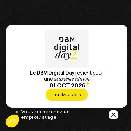
Que pouvons-nous
faire pour vous ?
Le DBM Digital Day
revient pour
une
deuxième édition
Nous parler de votre
01 OCT 2026
projet
Inscrivez-vous
Vous recherchez un
emploi / stage