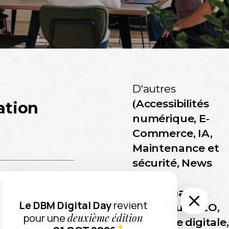
D'autres
(Accessibilités
ation
numérique, E-
Commerce, IA,
Maintenance et
sécurité, News
DBM,
e à Clermont-
Performance
Le DBM Digital Day
revient
timédia
.
technique, SEO,
deuxième édition
pour une
, décideurs et
Stratégie digitale,