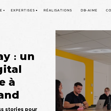
E
EXPERTISES
RÉALISATIONS
DB-AIME
C
y : un
ital
e à
rand
s stories pour