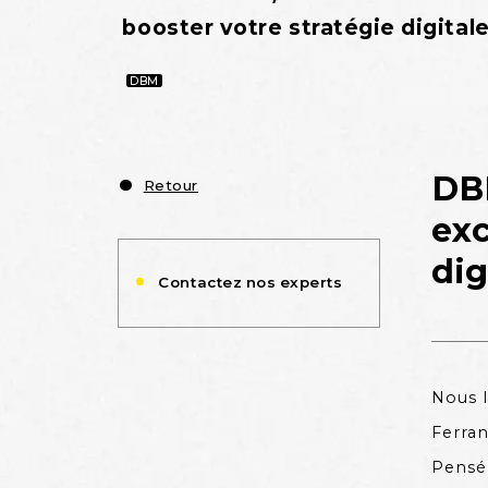
booster votre stratégie digitale
DBM
DBM
Retour
exc
dig
Contactez nos experts
Nous l
Ferran
Pensé