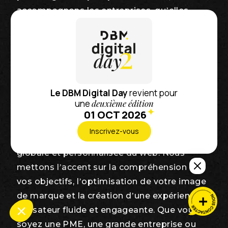
accompagnons les entreprises, qu’elles
soient locales ou nationales, dans la
réalisation de leurs projets numériques.
Nous allions créativité, performance et
innovation pour concevoir des solutions
digitales sur mesure qui répondent aux
Le DBM Digital Day
revient pour
besoins uniques de chaque client.
une
deuxième édition
01 OCT 2026
Notre agence digitale basée à Clermont-
Inscrivez-vous
Ferrand se distingue par une approche
globale et personnalisée du web. Nous
mettons l’accent sur la compréhension de
vos objectifs, l’optimisation de votre image
de marque et la création d’une expérience
utilisateur fluide et engageante. Que vous
soyez une PME, une grande entreprise ou