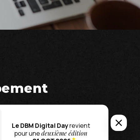
ppement
Le DBM Digital Day
revient
s avons à cœur d’être à vos côtés au
deuxième édition
pour une
tidien, d’échanger très régulièrement