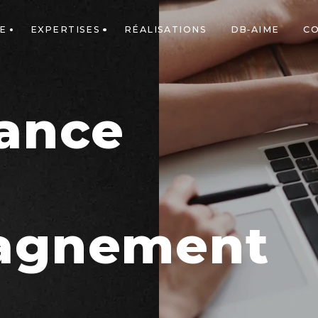
E
EXPERTISES
RÉALISATIONS
DB-AIME
C
ance
agnement