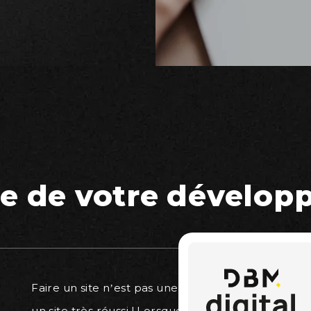
e de votre dévelo
Faire un site n’est pas une fin en soi, même
Nou
un site très réussi ! Lorsque vous nous
quo