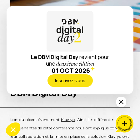
Le DBM Digital Day
revient pour
une
deuxième édition
Retour
01 OCT 2026
Inscrivez-vous
Monbento présent au
DBM Digital Day
Lors du récent évenement
Klaviyo
. Ainsi, les différentes
intervenantes de cette conférence nous ont expliqué comment
leur collaboration et la mise en place de la solution Klaviyo ont