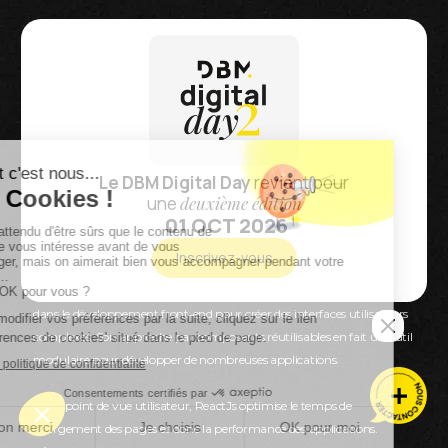
Une librairie
JavaScript évolutive
et flexible
Le DBM Digital Day
revient pour
une
deuxième édition
01 OCT 2026
Quelles sont ses caractéristiques ?
Inscrivez-vous
Développée par Facebook, ReactJs est une librairie JavaScript utilisée
dans le développement front-end pour créer des interfaces utilisateurs
complexes. Son approche par composants réutilisables en fait un outil
modulaire pour développer de nombreuses applications.
D’un point de vue utilisateur, ReactJs optimise le temps de
chargement des pages et donc la performance des applications.