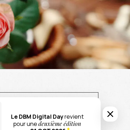
Expertises
SSIONNELS
Le DBM Digital Day
revient
E-COMMERCE
deuxième édition
pour une
ERGONOMIE ET UX