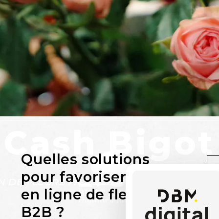
Cash Bigot
Quelles solutions
pour favoriser l’achat
N DE FLEURS FRAÎCHES POUR LES PROFE
en ligne de fleurs en
B2B ?