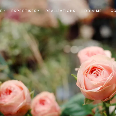
E
EXPERTISES
RÉALISATIONS
DB-AIME
C