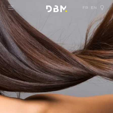
FR
EN