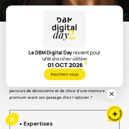
Retour
Talla Eyewear
Comment une marque de lunettes haut de
LE REGARD PREND UNE NOUVELLE DIMENSION
gamme peut-elle faire coexister, sur un
Le DBM Digital Day
revient pour
GRÂCE À UNE BOUTIQUE SHOPIFY PERFORMANTE ET
une
deuxième édition
même écosystème digital, une logique de
ÉLÉGANTE.
01 OCT 2026
vente directe et un réseau de revendeurs
Inscrivez-vous
établi de longue date ?
Comment accompagner un consommateur dans son
parcours de découverte et de choix d’une monture
premium avant son passage chez l’opticien ?
Expertises